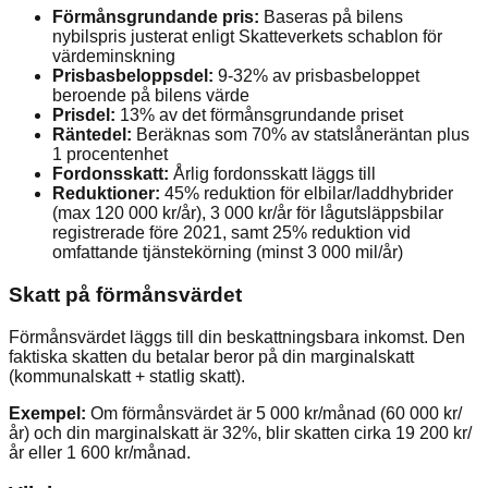
Förmånsgrundande pris:
Baseras på bilens
nybilspris justerat enligt Skatteverkets schablon för
värdeminskning
Prisbasbeloppsdel:
9-32% av prisbasbeloppet
beroende på bilens värde
Prisdel:
13% av det förmånsgrundande priset
Räntedel:
Beräknas som 70% av statslåneräntan plus
1 procentenhet
Fordonsskatt:
Årlig fordonsskatt läggs till
Reduktioner:
45% reduktion för elbilar/laddhybrider
(max 120 000 kr/år), 3 000 kr/år för lågutsläppsbilar
registrerade före 2021, samt 25% reduktion vid
omfattande tjänstekörning (minst 3 000 mil/år)
Skatt på förmånsvärdet
Förmånsvärdet läggs till din beskattningsbara inkomst. Den
faktiska skatten du betalar beror på din marginalskatt
(kommunalskatt + statlig skatt).
Exempel:
Om förmånsvärdet är 5 000 kr/månad (60 000 kr/
år) och din marginalskatt är 32%, blir skatten cirka 19 200 kr/
år eller 1 600 kr/månad.