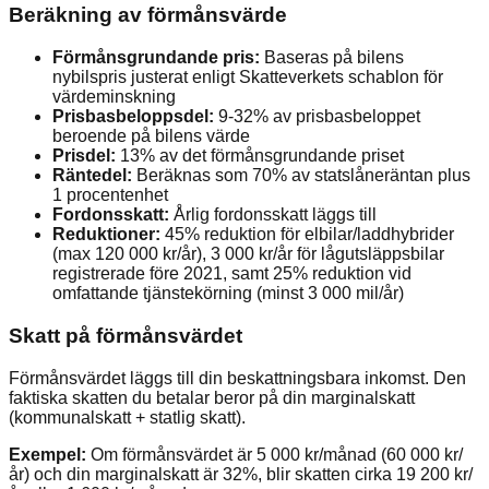
Beräkning av förmånsvärde
Förmånsgrundande pris:
Baseras på bilens
nybilspris justerat enligt Skatteverkets schablon för
värdeminskning
Prisbasbeloppsdel:
9-32% av prisbasbeloppet
beroende på bilens värde
Prisdel:
13% av det förmånsgrundande priset
Räntedel:
Beräknas som 70% av statslåneräntan plus
1 procentenhet
Fordonsskatt:
Årlig fordonsskatt läggs till
Reduktioner:
45% reduktion för elbilar/laddhybrider
(max 120 000 kr/år), 3 000 kr/år för lågutsläppsbilar
registrerade före 2021, samt 25% reduktion vid
omfattande tjänstekörning (minst 3 000 mil/år)
Skatt på förmånsvärdet
Förmånsvärdet läggs till din beskattningsbara inkomst. Den
faktiska skatten du betalar beror på din marginalskatt
(kommunalskatt + statlig skatt).
Exempel:
Om förmånsvärdet är 5 000 kr/månad (60 000 kr/
år) och din marginalskatt är 32%, blir skatten cirka 19 200 kr/