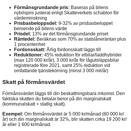
Förmånsgrundande pris:
Baseras på bilens
nybilspris justerat enligt Skatteverkets schablon för
värdeminskning
Prisbasbeloppsdel:
9-32% av prisbasbeloppet
beroende på bilens värde
Prisdel:
13% av det förmånsgrundande priset
Räntedel:
Beräknas som 70% av statslåneräntan plus
1 procentenhet
Fordonsskatt:
Årlig fordonsskatt läggs till
Reduktioner:
45% reduktion för elbilar/laddhybrider
(max 120 000 kr/år), 3 000 kr/år för lågutsläppsbilar
registrerade före 2021, samt 25% reduktion vid
omfattande tjänstekörning (minst 3 000 mil/år)
Skatt på förmånsvärdet
Förmånsvärdet läggs till din beskattningsbara inkomst. Den
faktiska skatten du betalar beror på din marginalskatt
(kommunalskatt + statlig skatt).
Exempel:
Om förmånsvärdet är 5 000 kr/månad (60 000 kr/
år) och din marginalskatt är 32%, blir skatten cirka 19 200 kr/
år eller 1 600 kr/månad.