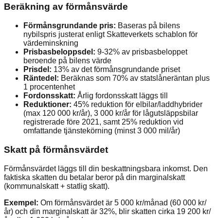
Beräkning av förmånsvärde
Förmånsgrundande pris:
Baseras på bilens
nybilspris justerat enligt Skatteverkets schablon för
värdeminskning
Prisbasbeloppsdel:
9-32% av prisbasbeloppet
beroende på bilens värde
Prisdel:
13% av det förmånsgrundande priset
Räntedel:
Beräknas som 70% av statslåneräntan plus
1 procentenhet
Fordonsskatt:
Årlig fordonsskatt läggs till
Reduktioner:
45% reduktion för elbilar/laddhybrider
(max 120 000 kr/år), 3 000 kr/år för lågutsläppsbilar
registrerade före 2021, samt 25% reduktion vid
omfattande tjänstekörning (minst 3 000 mil/år)
Skatt på förmånsvärdet
Förmånsvärdet läggs till din beskattningsbara inkomst. Den
faktiska skatten du betalar beror på din marginalskatt
(kommunalskatt + statlig skatt).
Exempel:
Om förmånsvärdet är 5 000 kr/månad (60 000 kr/
år) och din marginalskatt är 32%, blir skatten cirka 19 200 kr/