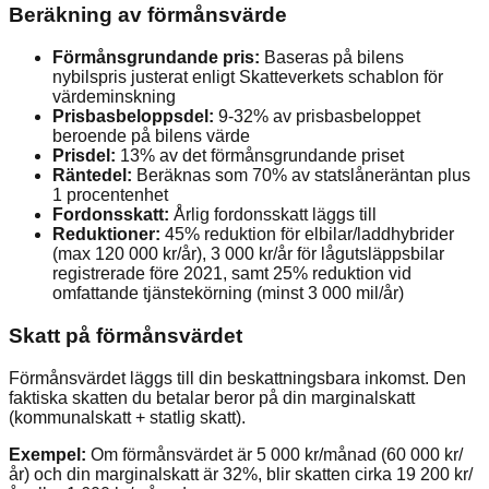
Beräkning av förmånsvärde
Förmånsgrundande pris:
Baseras på bilens
nybilspris justerat enligt Skatteverkets schablon för
värdeminskning
Prisbasbeloppsdel:
9-32% av prisbasbeloppet
beroende på bilens värde
Prisdel:
13% av det förmånsgrundande priset
Räntedel:
Beräknas som 70% av statslåneräntan plus
1 procentenhet
Fordonsskatt:
Årlig fordonsskatt läggs till
Reduktioner:
45% reduktion för elbilar/laddhybrider
(max 120 000 kr/år), 3 000 kr/år för lågutsläppsbilar
registrerade före 2021, samt 25% reduktion vid
omfattande tjänstekörning (minst 3 000 mil/år)
Skatt på förmånsvärdet
Förmånsvärdet läggs till din beskattningsbara inkomst. Den
faktiska skatten du betalar beror på din marginalskatt
(kommunalskatt + statlig skatt).
Exempel:
Om förmånsvärdet är 5 000 kr/månad (60 000 kr/
år) och din marginalskatt är 32%, blir skatten cirka 19 200 kr/