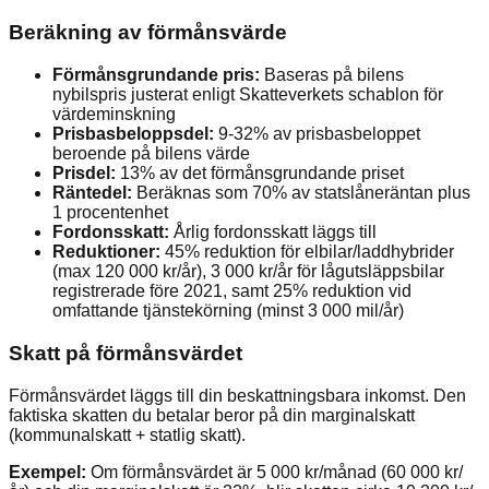
Beräkning av förmånsvärde
Förmånsgrundande pris:
Baseras på bilens
nybilspris justerat enligt Skatteverkets schablon för
värdeminskning
Prisbasbeloppsdel:
9-32% av prisbasbeloppet
beroende på bilens värde
Prisdel:
13% av det förmånsgrundande priset
Räntedel:
Beräknas som 70% av statslåneräntan plus
1 procentenhet
Fordonsskatt:
Årlig fordonsskatt läggs till
Reduktioner:
45% reduktion för elbilar/laddhybrider
(max 120 000 kr/år), 3 000 kr/år för lågutsläppsbilar
registrerade före 2021, samt 25% reduktion vid
omfattande tjänstekörning (minst 3 000 mil/år)
Skatt på förmånsvärdet
Förmånsvärdet läggs till din beskattningsbara inkomst. Den
faktiska skatten du betalar beror på din marginalskatt
(kommunalskatt + statlig skatt).
Exempel:
Om förmånsvärdet är 5 000 kr/månad (60 000 kr/