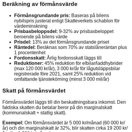
Beräkning av förmånsvärde
Förmånsgrundande pris:
Baseras på bilens
nybilspris justerat enligt Skatteverkets schablon för
värdeminskning
Prisbasbeloppsdel:
9-32% av prisbasbeloppet
beroende på bilens värde
Prisdel:
13% av det förmånsgrundande priset
Räntedel:
Beräknas som 70% av statslåneräntan plus
1 procentenhet
Fordonsskatt:
Årlig fordonsskatt läggs till
Reduktioner:
45% reduktion för elbilar/laddhybrider
(max 120 000 kr/år), 3 000 kr/år för lågutsläppsbilar
registrerade före 2021, samt 25% reduktion vid
omfattande tjänstekörning (minst 3 000 mil/år)
Skatt på förmånsvärdet
Förmånsvärdet läggs till din beskattningsbara inkomst. Den
faktiska skatten du betalar beror på din marginalskatt
(kommunalskatt + statlig skatt).
Exempel:
Om förmånsvärdet är 5 000 kr/månad (60 000 kr/
år) och din marginalskatt är 32%, blir skatten cirka 19 200 kr/