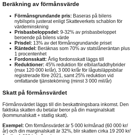
Beräkning av förmånsvärde
Förmånsgrundande pris:
Baseras på bilens
nybilspris justerat enligt Skatteverkets schablon för
värdeminskning
Prisbasbeloppsdel:
9-32% av prisbasbeloppet
beroende på bilens värde
Prisdel:
13% av det förmånsgrundande priset
Räntedel:
Beräknas som 70% av statslåneräntan plus
1 procentenhet
Fordonsskatt:
Årlig fordonsskatt läggs till
Reduktioner:
45% reduktion för elbilar/laddhybrider
(max 120 000 kr/år), 3 000 kr/år för lågutsläppsbilar
registrerade före 2021, samt 25% reduktion vid
omfattande tjänstekörning (minst 3 000 mil/år)
Skatt på förmånsvärdet
Förmånsvärdet läggs till din beskattningsbara inkomst. Den
faktiska skatten du betalar beror på din marginalskatt
(kommunalskatt + statlig skatt).
Exempel:
Om förmånsvärdet är 5 000 kr/månad (60 000 kr/
år) och din marginalskatt är 32%, blir skatten cirka 19 200 kr/