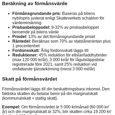
Beräkning av förmånsvärde
Förmånsgrundande pris:
Baseras på bilens
nybilspris justerat enligt Skatteverkets schablon för
värdeminskning
Prisbasbeloppsdel:
9-32% av prisbasbeloppet
beroende på bilens värde
Prisdel:
13% av det förmånsgrundande priset
Räntedel:
Beräknas som 70% av statslåneräntan plus
1 procentenhet
Fordonsskatt:
Årlig fordonsskatt läggs till
Reduktioner:
45% reduktion för elbilar/laddhybrider
(max 120 000 kr/år), 3 000 kr/år för lågutsläppsbilar
registrerade före 2021, samt 25% reduktion vid
omfattande tjänstekörning (minst 3 000 mil/år)
Skatt på förmånsvärdet
Förmånsvärdet läggs till din beskattningsbara inkomst. Den
faktiska skatten du betalar beror på din marginalskatt
(kommunalskatt + statlig skatt).
Exempel:
Om förmånsvärdet är 5 000 kr/månad (60 000 kr/
år) och din marginalskatt är 32%, blir skatten cirka 19 200 kr/