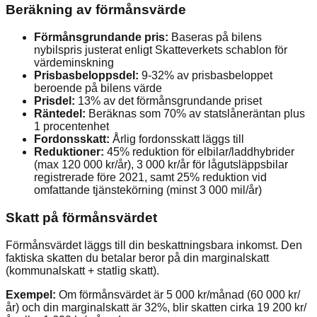
Beräkning av förmånsvärde
Förmånsgrundande pris:
Baseras på bilens
nybilspris justerat enligt Skatteverkets schablon för
värdeminskning
Prisbasbeloppsdel:
9-32% av prisbasbeloppet
beroende på bilens värde
Prisdel:
13% av det förmånsgrundande priset
Räntedel:
Beräknas som 70% av statslåneräntan plus
1 procentenhet
Fordonsskatt:
Årlig fordonsskatt läggs till
Reduktioner:
45% reduktion för elbilar/laddhybrider
(max 120 000 kr/år), 3 000 kr/år för lågutsläppsbilar
registrerade före 2021, samt 25% reduktion vid
omfattande tjänstekörning (minst 3 000 mil/år)
Skatt på förmånsvärdet
Förmånsvärdet läggs till din beskattningsbara inkomst. Den
faktiska skatten du betalar beror på din marginalskatt
(kommunalskatt + statlig skatt).
Exempel:
Om förmånsvärdet är 5 000 kr/månad (60 000 kr/
år) och din marginalskatt är 32%, blir skatten cirka 19 200 kr/