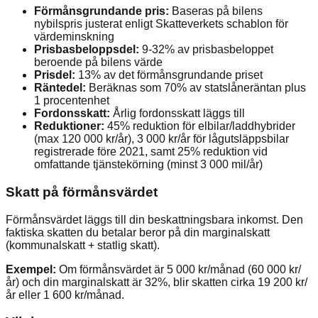
Förmånsgrundande pris:
Baseras på bilens
nybilspris justerat enligt Skatteverkets schablon för
värdeminskning
Prisbasbeloppsdel:
9-32% av prisbasbeloppet
beroende på bilens värde
Prisdel:
13% av det förmånsgrundande priset
Räntedel:
Beräknas som 70% av statslåneräntan plus
1 procentenhet
Fordonsskatt:
Årlig fordonsskatt läggs till
Reduktioner:
45% reduktion för elbilar/laddhybrider
(max 120 000 kr/år), 3 000 kr/år för lågutsläppsbilar
registrerade före 2021, samt 25% reduktion vid
omfattande tjänstekörning (minst 3 000 mil/år)
Skatt på förmånsvärdet
Förmånsvärdet läggs till din beskattningsbara inkomst. Den
faktiska skatten du betalar beror på din marginalskatt
(kommunalskatt + statlig skatt).
Exempel:
Om förmånsvärdet är 5 000 kr/månad (60 000 kr/
år) och din marginalskatt är 32%, blir skatten cirka 19 200 kr/
år eller 1 600 kr/månad.