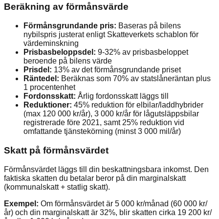
Beräkning av förmånsvärde
Förmånsgrundande pris:
Baseras på bilens
nybilspris justerat enligt Skatteverkets schablon för
värdeminskning
Prisbasbeloppsdel:
9-32% av prisbasbeloppet
beroende på bilens värde
Prisdel:
13% av det förmånsgrundande priset
Räntedel:
Beräknas som 70% av statslåneräntan plus
1 procentenhet
Fordonsskatt:
Årlig fordonsskatt läggs till
Reduktioner:
45% reduktion för elbilar/laddhybrider
(max 120 000 kr/år), 3 000 kr/år för lågutsläppsbilar
registrerade före 2021, samt 25% reduktion vid
omfattande tjänstekörning (minst 3 000 mil/år)
Skatt på förmånsvärdet
Förmånsvärdet läggs till din beskattningsbara inkomst. Den
faktiska skatten du betalar beror på din marginalskatt
(kommunalskatt + statlig skatt).
Exempel:
Om förmånsvärdet är 5 000 kr/månad (60 000 kr/
år) och din marginalskatt är 32%, blir skatten cirka 19 200 kr/