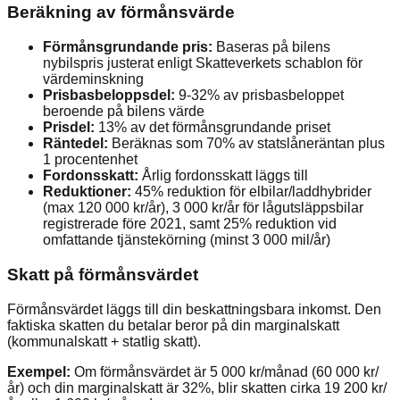
Beräkning av förmånsvärde
Förmånsgrundande pris:
Baseras på bilens
nybilspris justerat enligt Skatteverkets schablon för
värdeminskning
Prisbasbeloppsdel:
9-32% av prisbasbeloppet
beroende på bilens värde
Prisdel:
13% av det förmånsgrundande priset
Räntedel:
Beräknas som 70% av statslåneräntan plus
1 procentenhet
Fordonsskatt:
Årlig fordonsskatt läggs till
Reduktioner:
45% reduktion för elbilar/laddhybrider
(max 120 000 kr/år), 3 000 kr/år för lågutsläppsbilar
registrerade före 2021, samt 25% reduktion vid
omfattande tjänstekörning (minst 3 000 mil/år)
Skatt på förmånsvärdet
Förmånsvärdet läggs till din beskattningsbara inkomst. Den
faktiska skatten du betalar beror på din marginalskatt
(kommunalskatt + statlig skatt).
Exempel:
Om förmånsvärdet är 5 000 kr/månad (60 000 kr/
år) och din marginalskatt är 32%, blir skatten cirka 19 200 kr/