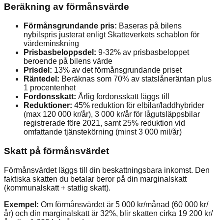
Beräkning av förmånsvärde
Förmånsgrundande pris:
Baseras på bilens
nybilspris justerat enligt Skatteverkets schablon för
värdeminskning
Prisbasbeloppsdel:
9-32% av prisbasbeloppet
beroende på bilens värde
Prisdel:
13% av det förmånsgrundande priset
Räntedel:
Beräknas som 70% av statslåneräntan plus
1 procentenhet
Fordonsskatt:
Årlig fordonsskatt läggs till
Reduktioner:
45% reduktion för elbilar/laddhybrider
(max 120 000 kr/år), 3 000 kr/år för lågutsläppsbilar
registrerade före 2021, samt 25% reduktion vid
omfattande tjänstekörning (minst 3 000 mil/år)
Skatt på förmånsvärdet
Förmånsvärdet läggs till din beskattningsbara inkomst. Den
faktiska skatten du betalar beror på din marginalskatt
(kommunalskatt + statlig skatt).
Exempel:
Om förmånsvärdet är 5 000 kr/månad (60 000 kr/
år) och din marginalskatt är 32%, blir skatten cirka 19 200 kr/