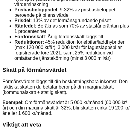
värdeminskning
Prisbasbeloppsdel:
9-32% av prisbasbeloppet
beroende på bilens värde
Prisdel:
13% av det förmånsgrundande priset
Räntedel:
Beräknas som 70% av statslåneräntan plus
1 procentenhet
Fordonsskatt:
Årlig fordonsskatt läggs till
Reduktioner:
45% reduktion för elbilar/laddhybrider
(max 120 000 kr/år), 3 000 kr/år för lågutsläppsbilar
registrerade före 2021, samt 25% reduktion vid
omfattande tjänstekörning (minst 3 000 mil/år)
Skatt på förmånsvärdet
Förmånsvärdet läggs till din beskattningsbara inkomst. Den
faktiska skatten du betalar beror på din marginalskatt
(kommunalskatt + statlig skatt).
Exempel:
Om förmånsvärdet är 5 000 kr/månad (60 000 kr/
år) och din marginalskatt är 32%, blir skatten cirka 19 200 kr/
år eller 1 600 kr/månad.
Viktigt att veta