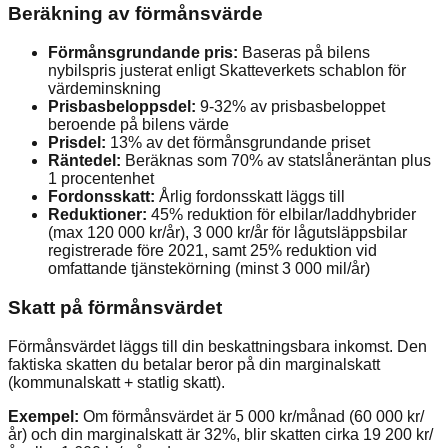
Beräkning av förmånsvärde
Förmånsgrundande pris:
Baseras på bilens
nybilspris justerat enligt Skatteverkets schablon för
värdeminskning
Prisbasbeloppsdel:
9-32% av prisbasbeloppet
beroende på bilens värde
Prisdel:
13% av det förmånsgrundande priset
Räntedel:
Beräknas som 70% av statslåneräntan plus
1 procentenhet
Fordonsskatt:
Årlig fordonsskatt läggs till
Reduktioner:
45% reduktion för elbilar/laddhybrider
(max 120 000 kr/år), 3 000 kr/år för lågutsläppsbilar
registrerade före 2021, samt 25% reduktion vid
omfattande tjänstekörning (minst 3 000 mil/år)
Skatt på förmånsvärdet
Förmånsvärdet läggs till din beskattningsbara inkomst. Den
faktiska skatten du betalar beror på din marginalskatt
(kommunalskatt + statlig skatt).
Exempel:
Om förmånsvärdet är 5 000 kr/månad (60 000 kr/
år) och din marginalskatt är 32%, blir skatten cirka 19 200 kr/