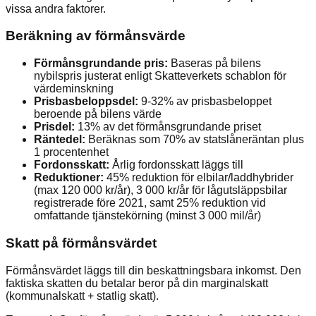
vissa andra faktorer.
Beräkning av förmånsvärde
Förmånsgrundande pris:
Baseras på bilens
nybilspris justerat enligt Skatteverkets schablon för
värdeminskning
Prisbasbeloppsdel:
9-32% av prisbasbeloppet
beroende på bilens värde
Prisdel:
13% av det förmånsgrundande priset
Räntedel:
Beräknas som 70% av statslåneräntan plus
1 procentenhet
Fordonsskatt:
Årlig fordonsskatt läggs till
Reduktioner:
45% reduktion för elbilar/laddhybrider
(max 120 000 kr/år), 3 000 kr/år för lågutsläppsbilar
registrerade före 2021, samt 25% reduktion vid
omfattande tjänstekörning (minst 3 000 mil/år)
Skatt på förmånsvärdet
Förmånsvärdet läggs till din beskattningsbara inkomst. Den
faktiska skatten du betalar beror på din marginalskatt
(kommunalskatt + statlig skatt).