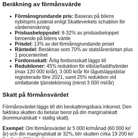
Beräkning av förmånsvärde
Förmånsgrundande pris:
Baseras på bilens
nybilspris justerat enligt Skatteverkets schablon för
värdeminskning
Prisbasbeloppsdel:
9-32% av prisbasbeloppet
beroende på bilens värde
Prisdel:
13% av det förmånsgrundande priset
Räntedel:
Beräknas som 70% av statslåneräntan plus
1 procentenhet
Fordonsskatt:
Årlig fordonsskatt läggs till
Reduktioner:
45% reduktion för elbilar/laddhybrider
(max 120 000 kr/år), 3 000 kr/år för lågutsläppsbilar
registrerade före 2021, samt 25% reduktion vid
omfattande tjänstekörning (minst 3 000 mil/år)
Skatt på förmånsvärdet
Förmånsvärdet läggs till din beskattningsbara inkomst. Den
faktiska skatten du betalar beror på din marginalskatt
(kommunalskatt + statlig skatt).
Exempel:
Om förmånsvärdet är 5 000 kr/månad (60 000 kr/
år) och din marginalskatt är 32%, blir skatten cirka 19 200 kr/