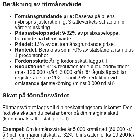
Beräkning av förmånsvärde
Förmånsgrundande pris:
Baseras på bilens
nybilspris justerat enligt Skatteverkets schablon för
värdeminskning
Prisbasbeloppsdel:
9-32% av prisbasbeloppet
beroende på bilens värde
Prisdel:
13% av det förmånsgrundande priset
Räntedel:
Beräknas som 70% av statslåneräntan plus
1 procentenhet
Fordonsskatt:
Årlig fordonsskatt läggs till
Reduktioner:
45% reduktion för elbilar/laddhybrider
(max 120 000 kr/år), 3 000 kr/år för lågutsläppsbilar
registrerade före 2021, samt 25% reduktion vid
omfattande tjänstekörning (minst 3 000 mil/år)
Skatt på förmånsvärdet
Förmånsvärdet läggs till din beskattningsbara inkomst. Den
faktiska skatten du betalar beror på din marginalskatt
(kommunalskatt + statlig skatt).
Exempel:
Om förmånsvärdet är 5 000 kr/månad (60 000 kr/
år) och din marginalskatt är 32%, blir skatten cirka 19 200 kr/