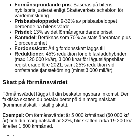
Förmånsgrundande pris:
Baseras på bilens
nybilspris justerat enligt Skatteverkets schablon för
värdeminskning
Prisbasbeloppsdel:
9-32% av prisbasbeloppet
beroende på bilens värde
Prisdel:
13% av det förmånsgrundande priset
Räntedel:
Beräknas som 70% av statslåneräntan plus
1 procentenhet
Fordonsskatt:
Årlig fordonsskatt läggs till
Reduktioner:
45% reduktion för elbilar/laddhybrider
(max 120 000 kr/år), 3 000 kr/år för lågutsläppsbilar
registrerade före 2021, samt 25% reduktion vid
omfattande tjänstekörning (minst 3 000 mil/år)
Skatt på förmånsvärdet
Förmånsvärdet läggs till din beskattningsbara inkomst. Den
faktiska skatten du betalar beror på din marginalskatt
(kommunalskatt + statlig skatt).
Exempel:
Om förmånsvärdet är 5 000 kr/månad (60 000 kr/
år) och din marginalskatt är 32%, blir skatten cirka 19 200 kr/
år eller 1 600 kr/månad.