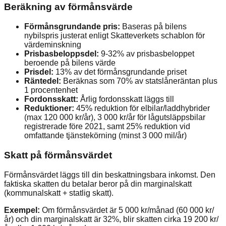
Beräkning av förmånsvärde
Förmånsgrundande pris:
Baseras på bilens
nybilspris justerat enligt Skatteverkets schablon för
värdeminskning
Prisbasbeloppsdel:
9-32% av prisbasbeloppet
beroende på bilens värde
Prisdel:
13% av det förmånsgrundande priset
Räntedel:
Beräknas som 70% av statslåneräntan plus
1 procentenhet
Fordonsskatt:
Årlig fordonsskatt läggs till
Reduktioner:
45% reduktion för elbilar/laddhybrider
(max 120 000 kr/år), 3 000 kr/år för lågutsläppsbilar
registrerade före 2021, samt 25% reduktion vid
omfattande tjänstekörning (minst 3 000 mil/år)
Skatt på förmånsvärdet
Förmånsvärdet läggs till din beskattningsbara inkomst. Den
faktiska skatten du betalar beror på din marginalskatt
(kommunalskatt + statlig skatt).
Exempel:
Om förmånsvärdet är 5 000 kr/månad (60 000 kr/
år) och din marginalskatt är 32%, blir skatten cirka 19 200 kr/