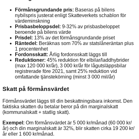
Förmånsgrundande pris:
Baseras på bilens
nybilspris justerat enligt Skatteverkets schablon för
värdeminskning
Prisbasbeloppsdel:
9-32% av prisbasbeloppet
beroende på bilens värde
Prisdel:
13% av det förmånsgrundande priset
Räntedel:
Beräknas som 70% av statslåneräntan plus
1 procentenhet
Fordonsskatt:
Årlig fordonsskatt läggs till
Reduktioner:
45% reduktion för elbilar/laddhybrider
(max 120 000 kr/år), 3 000 kr/år för lågutsläppsbilar
registrerade före 2021, samt 25% reduktion vid
omfattande tjänstekörning (minst 3 000 mil/år)
Skatt på förmånsvärdet
Förmånsvärdet läggs till din beskattningsbara inkomst. Den
faktiska skatten du betalar beror på din marginalskatt
(kommunalskatt + statlig skatt).
Exempel:
Om förmånsvärdet är 5 000 kr/månad (60 000 kr/
år) och din marginalskatt är 32%, blir skatten cirka 19 200 kr/
år eller 1 600 kr/månad.