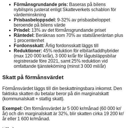
Förmånsgrundande pris:
Baseras på bilens
nybilspris justerat enligt Skatteverkets schablon för
värdeminskning
Prisbasbeloppsdel:
9-32% av prisbasbeloppet
beroende på bilens värde
Prisdel:
13% av det förmånsgrundande priset
Räntedel:
Beräknas som 70% av statslåneräntan plus
1 procentenhet
Fordonsskatt:
Årlig fordonsskatt läggs till
Reduktioner:
45% reduktion för elbilar/laddhybrider
(max 120 000 kr/år), 3 000 kr/år för lågutsläppsbilar
registrerade före 2021, samt 25% reduktion vid
omfattande tjänstekörning (minst 3 000 mil/år)
Skatt på förmånsvärdet
Förmånsvärdet läggs till din beskattningsbara inkomst. Den
faktiska skatten du betalar beror på din marginalskatt
(kommunalskatt + statlig skatt).
Exempel:
Om förmånsvärdet är 5 000 kr/månad (60 000 kr/
år) och din marginalskatt är 32%, blir skatten cirka 19 200 kr/
år eller 1 600 kr/månad.