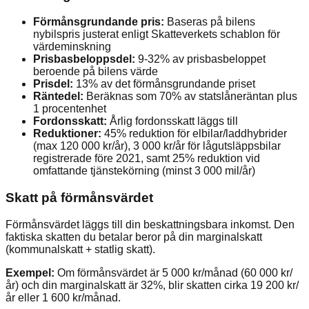
Förmånsgrundande pris:
Baseras på bilens
nybilspris justerat enligt Skatteverkets schablon för
värdeminskning
Prisbasbeloppsdel:
9-32% av prisbasbeloppet
beroende på bilens värde
Prisdel:
13% av det förmånsgrundande priset
Räntedel:
Beräknas som 70% av statslåneräntan plus
1 procentenhet
Fordonsskatt:
Årlig fordonsskatt läggs till
Reduktioner:
45% reduktion för elbilar/laddhybrider
(max 120 000 kr/år), 3 000 kr/år för lågutsläppsbilar
registrerade före 2021, samt 25% reduktion vid
omfattande tjänstekörning (minst 3 000 mil/år)
Skatt på förmånsvärdet
Förmånsvärdet läggs till din beskattningsbara inkomst. Den
faktiska skatten du betalar beror på din marginalskatt
(kommunalskatt + statlig skatt).
Exempel:
Om förmånsvärdet är 5 000 kr/månad (60 000 kr/
år) och din marginalskatt är 32%, blir skatten cirka 19 200 kr/
år eller 1 600 kr/månad.