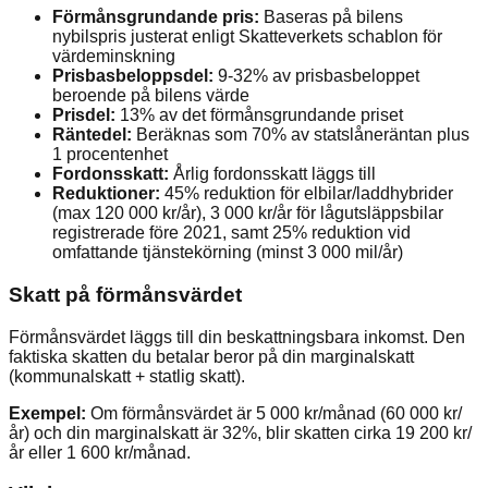
Förmånsgrundande pris:
Baseras på bilens
nybilspris justerat enligt Skatteverkets schablon för
värdeminskning
Prisbasbeloppsdel:
9-32% av prisbasbeloppet
beroende på bilens värde
Prisdel:
13% av det förmånsgrundande priset
Räntedel:
Beräknas som 70% av statslåneräntan plus
1 procentenhet
Fordonsskatt:
Årlig fordonsskatt läggs till
Reduktioner:
45% reduktion för elbilar/laddhybrider
(max 120 000 kr/år), 3 000 kr/år för lågutsläppsbilar
registrerade före 2021, samt 25% reduktion vid
omfattande tjänstekörning (minst 3 000 mil/år)
Skatt på förmånsvärdet
Förmånsvärdet läggs till din beskattningsbara inkomst. Den
faktiska skatten du betalar beror på din marginalskatt
(kommunalskatt + statlig skatt).
Exempel:
Om förmånsvärdet är 5 000 kr/månad (60 000 kr/
år) och din marginalskatt är 32%, blir skatten cirka 19 200 kr/
år eller 1 600 kr/månad.