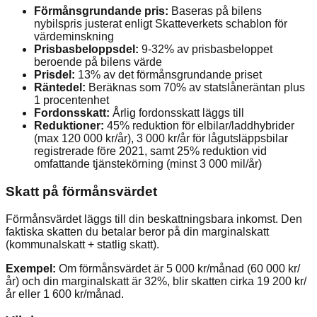
Förmånsgrundande pris:
Baseras på bilens
nybilspris justerat enligt Skatteverkets schablon för
värdeminskning
Prisbasbeloppsdel:
9-32% av prisbasbeloppet
beroende på bilens värde
Prisdel:
13% av det förmånsgrundande priset
Räntedel:
Beräknas som 70% av statslåneräntan plus
1 procentenhet
Fordonsskatt:
Årlig fordonsskatt läggs till
Reduktioner:
45% reduktion för elbilar/laddhybrider
(max 120 000 kr/år), 3 000 kr/år för lågutsläppsbilar
registrerade före 2021, samt 25% reduktion vid
omfattande tjänstekörning (minst 3 000 mil/år)
Skatt på förmånsvärdet
Förmånsvärdet läggs till din beskattningsbara inkomst. Den
faktiska skatten du betalar beror på din marginalskatt
(kommunalskatt + statlig skatt).
Exempel:
Om förmånsvärdet är 5 000 kr/månad (60 000 kr/
år) och din marginalskatt är 32%, blir skatten cirka 19 200 kr/
år eller 1 600 kr/månad.