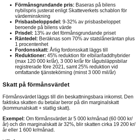
Förmånsgrundande pris:
Baseras på bilens
nybilspris justerat enligt Skatteverkets schablon för
värdeminskning
Prisbasbeloppsdel:
9-32% av prisbasbeloppet
beroende på bilens värde
Prisdel:
13% av det förmånsgrundande priset
Räntedel:
Beräknas som 70% av statslåneräntan plus
1 procentenhet
Fordonsskatt:
Årlig fordonsskatt läggs till
Reduktioner:
45% reduktion för elbilar/laddhybrider
(max 120 000 kr/år), 3 000 kr/år för lågutsläppsbilar
registrerade före 2021, samt 25% reduktion vid
omfattande tjänstekörning (minst 3 000 mil/år)
Skatt på förmånsvärdet
Förmånsvärdet läggs till din beskattningsbara inkomst. Den
faktiska skatten du betalar beror på din marginalskatt
(kommunalskatt + statlig skatt).
Exempel:
Om förmånsvärdet är 5 000 kr/månad (60 000 kr/
år) och din marginalskatt är 32%, blir skatten cirka 19 200 kr/
år eller 1 600 kr/månad.