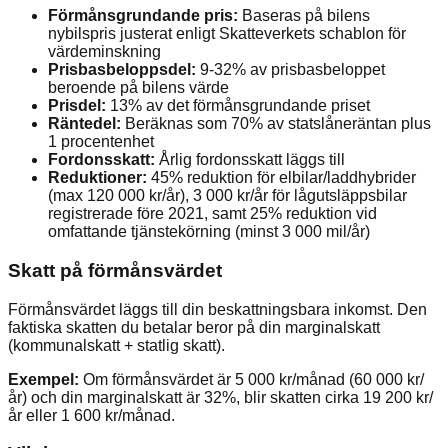
Förmånsgrundande pris:
Baseras på bilens
nybilspris justerat enligt Skatteverkets schablon för
värdeminskning
Prisbasbeloppsdel:
9-32% av prisbasbeloppet
beroende på bilens värde
Prisdel:
13% av det förmånsgrundande priset
Räntedel:
Beräknas som 70% av statslåneräntan plus
1 procentenhet
Fordonsskatt:
Årlig fordonsskatt läggs till
Reduktioner:
45% reduktion för elbilar/laddhybrider
(max 120 000 kr/år), 3 000 kr/år för lågutsläppsbilar
registrerade före 2021, samt 25% reduktion vid
omfattande tjänstekörning (minst 3 000 mil/år)
Skatt på förmånsvärdet
Förmånsvärdet läggs till din beskattningsbara inkomst. Den
faktiska skatten du betalar beror på din marginalskatt
(kommunalskatt + statlig skatt).
Exempel:
Om förmånsvärdet är 5 000 kr/månad (60 000 kr/
år) och din marginalskatt är 32%, blir skatten cirka 19 200 kr/
år eller 1 600 kr/månad.