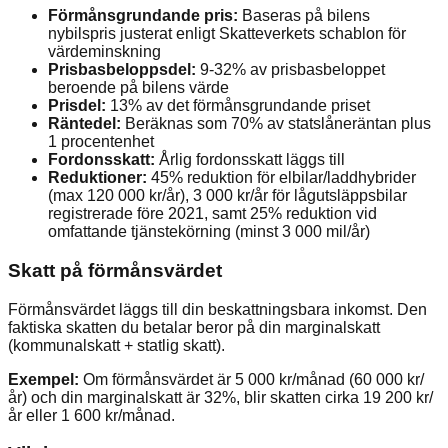
Förmånsgrundande pris:
Baseras på bilens
nybilspris justerat enligt Skatteverkets schablon för
värdeminskning
Prisbasbeloppsdel:
9-32% av prisbasbeloppet
beroende på bilens värde
Prisdel:
13% av det förmånsgrundande priset
Räntedel:
Beräknas som 70% av statslåneräntan plus
1 procentenhet
Fordonsskatt:
Årlig fordonsskatt läggs till
Reduktioner:
45% reduktion för elbilar/laddhybrider
(max 120 000 kr/år), 3 000 kr/år för lågutsläppsbilar
registrerade före 2021, samt 25% reduktion vid
omfattande tjänstekörning (minst 3 000 mil/år)
Skatt på förmånsvärdet
Förmånsvärdet läggs till din beskattningsbara inkomst. Den
faktiska skatten du betalar beror på din marginalskatt
(kommunalskatt + statlig skatt).
Exempel:
Om förmånsvärdet är 5 000 kr/månad (60 000 kr/
år) och din marginalskatt är 32%, blir skatten cirka 19 200 kr/
år eller 1 600 kr/månad.