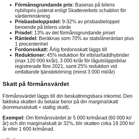
Förmånsgrundande pris:
Baseras på bilens
nybilspris justerat enligt Skatteverkets schablon för
värdeminskning
Prisbasbeloppsdel:
9-32% av prisbasbeloppet
beroende på bilens värde
Prisdel:
13% av det förmånsgrundande priset
Räntedel:
Beräknas som 70% av statslåneräntan plus
1 procentenhet
Fordonsskatt:
Årlig fordonsskatt läggs till
Reduktioner:
45% reduktion för elbilar/laddhybrider
(max 120 000 kr/år), 3 000 kr/år för lågutsläppsbilar
registrerade före 2021, samt 25% reduktion vid
omfattande tjänstekörning (minst 3 000 mil/år)
Skatt på förmånsvärdet
Förmånsvärdet läggs till din beskattningsbara inkomst. Den
faktiska skatten du betalar beror på din marginalskatt
(kommunalskatt + statlig skatt).
Exempel:
Om förmånsvärdet är 5 000 kr/månad (60 000 kr/
år) och din marginalskatt är 32%, blir skatten cirka 19 200 kr/
år eller 1 600 kr/månad.