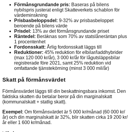
Förmånsgrundande pris:
Baseras på bilens
nybilspris justerat enligt Skatteverkets schablon för
värdeminskning
Prisbasbeloppsdel:
9-32% av prisbasbeloppet
beroende på bilens värde
Prisdel:
13% av det förmånsgrundande priset
Räntedel:
Beräknas som 70% av statslåneräntan plus
1 procentenhet
Fordonsskatt:
Årlig fordonsskatt läggs till
Reduktioner:
45% reduktion för elbilar/laddhybrider
(max 120 000 kr/år), 3 000 kr/år för lågutsläppsbilar
registrerade före 2021, samt 25% reduktion vid
omfattande tjänstekörning (minst 3 000 mil/år)
Skatt på förmånsvärdet
Förmånsvärdet läggs till din beskattningsbara inkomst. Den
faktiska skatten du betalar beror på din marginalskatt
(kommunalskatt + statlig skatt).
Exempel:
Om förmånsvärdet är 5 000 kr/månad (60 000 kr/
år) och din marginalskatt är 32%, blir skatten cirka 19 200 kr/
år eller 1 600 kr/månad.