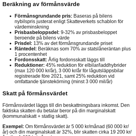
Beräkning av förmånsvärde
Förmånsgrundande pris:
Baseras på bilens
nybilspris justerat enligt Skatteverkets schablon för
värdeminskning
Prisbasbeloppsdel:
9-32% av prisbasbeloppet
beroende på bilens värde
Prisdel:
13% av det förmånsgrundande priset
Räntedel:
Beräknas som 70% av statslåneräntan plus
1 procentenhet
Fordonsskatt:
Årlig fordonsskatt läggs till
Reduktioner:
45% reduktion för elbilar/laddhybrider
(max 120 000 kr/år), 3 000 kr/år för lågutsläppsbilar
registrerade före 2021, samt 25% reduktion vid
omfattande tjänstekörning (minst 3 000 mil/år)
Skatt på förmånsvärdet
Förmånsvärdet läggs till din beskattningsbara inkomst. Den
faktiska skatten du betalar beror på din marginalskatt
(kommunalskatt + statlig skatt).
Exempel:
Om förmånsvärdet är 5 000 kr/månad (60 000 kr/
år) och din marginalskatt är 32%, blir skatten cirka 19 200 kr/