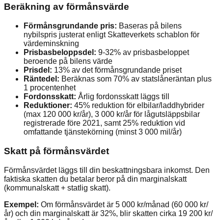
Beräkning av förmånsvärde
Förmånsgrundande pris:
Baseras på bilens
nybilspris justerat enligt Skatteverkets schablon för
värdeminskning
Prisbasbeloppsdel:
9-32% av prisbasbeloppet
beroende på bilens värde
Prisdel:
13% av det förmånsgrundande priset
Räntedel:
Beräknas som 70% av statslåneräntan plus
1 procentenhet
Fordonsskatt:
Årlig fordonsskatt läggs till
Reduktioner:
45% reduktion för elbilar/laddhybrider
(max 120 000 kr/år), 3 000 kr/år för lågutsläppsbilar
registrerade före 2021, samt 25% reduktion vid
omfattande tjänstekörning (minst 3 000 mil/år)
Skatt på förmånsvärdet
Förmånsvärdet läggs till din beskattningsbara inkomst. Den
faktiska skatten du betalar beror på din marginalskatt
(kommunalskatt + statlig skatt).
Exempel:
Om förmånsvärdet är 5 000 kr/månad (60 000 kr/
år) och din marginalskatt är 32%, blir skatten cirka 19 200 kr/