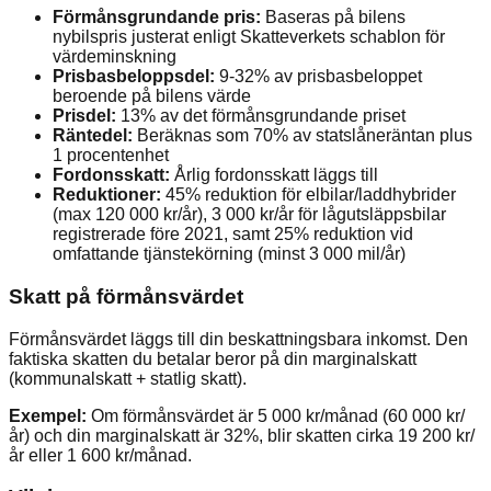
Förmånsgrundande pris:
Baseras på bilens
nybilspris justerat enligt Skatteverkets schablon för
värdeminskning
Prisbasbeloppsdel:
9-32% av prisbasbeloppet
beroende på bilens värde
Prisdel:
13% av det förmånsgrundande priset
Räntedel:
Beräknas som 70% av statslåneräntan plus
1 procentenhet
Fordonsskatt:
Årlig fordonsskatt läggs till
Reduktioner:
45% reduktion för elbilar/laddhybrider
(max 120 000 kr/år), 3 000 kr/år för lågutsläppsbilar
registrerade före 2021, samt 25% reduktion vid
omfattande tjänstekörning (minst 3 000 mil/år)
Skatt på förmånsvärdet
Förmånsvärdet läggs till din beskattningsbara inkomst. Den
faktiska skatten du betalar beror på din marginalskatt
(kommunalskatt + statlig skatt).
Exempel:
Om förmånsvärdet är 5 000 kr/månad (60 000 kr/
år) och din marginalskatt är 32%, blir skatten cirka 19 200 kr/
år eller 1 600 kr/månad.