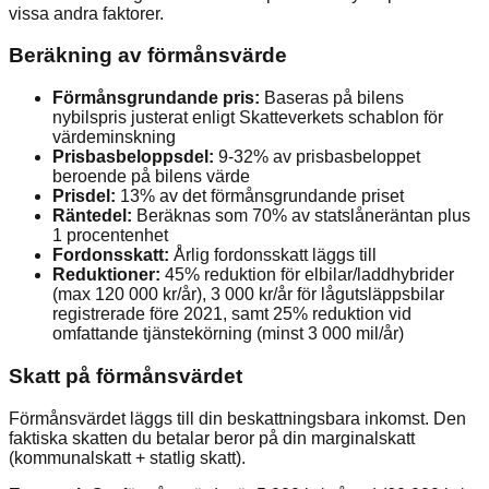
vissa andra faktorer.
Beräkning av förmånsvärde
Förmånsgrundande pris:
Baseras på bilens
nybilspris justerat enligt Skatteverkets schablon för
värdeminskning
Prisbasbeloppsdel:
9-32% av prisbasbeloppet
beroende på bilens värde
Prisdel:
13% av det förmånsgrundande priset
Räntedel:
Beräknas som 70% av statslåneräntan plus
1 procentenhet
Fordonsskatt:
Årlig fordonsskatt läggs till
Reduktioner:
45% reduktion för elbilar/laddhybrider
(max 120 000 kr/år), 3 000 kr/år för lågutsläppsbilar
registrerade före 2021, samt 25% reduktion vid
omfattande tjänstekörning (minst 3 000 mil/år)
Skatt på förmånsvärdet
Förmånsvärdet läggs till din beskattningsbara inkomst. Den
faktiska skatten du betalar beror på din marginalskatt
(kommunalskatt + statlig skatt).