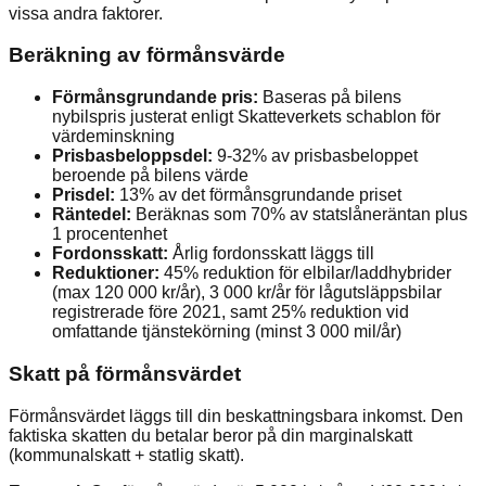
vissa andra faktorer.
Beräkning av förmånsvärde
Förmånsgrundande pris:
Baseras på bilens
nybilspris justerat enligt Skatteverkets schablon för
värdeminskning
Prisbasbeloppsdel:
9-32% av prisbasbeloppet
beroende på bilens värde
Prisdel:
13% av det förmånsgrundande priset
Räntedel:
Beräknas som 70% av statslåneräntan plus
1 procentenhet
Fordonsskatt:
Årlig fordonsskatt läggs till
Reduktioner:
45% reduktion för elbilar/laddhybrider
(max 120 000 kr/år), 3 000 kr/år för lågutsläppsbilar
registrerade före 2021, samt 25% reduktion vid
omfattande tjänstekörning (minst 3 000 mil/år)
Skatt på förmånsvärdet
Förmånsvärdet läggs till din beskattningsbara inkomst. Den
faktiska skatten du betalar beror på din marginalskatt
(kommunalskatt + statlig skatt).