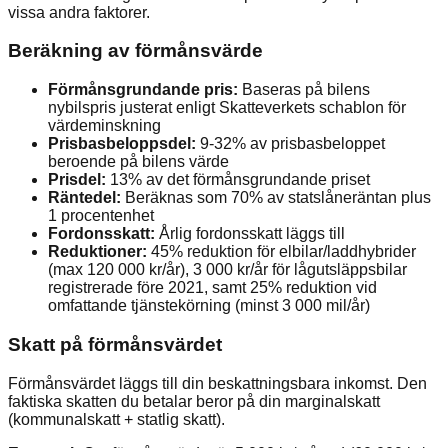
vissa andra faktorer.
Beräkning av förmånsvärde
Förmånsgrundande pris:
Baseras på bilens
nybilspris justerat enligt Skatteverkets schablon för
värdeminskning
Prisbasbeloppsdel:
9-32% av prisbasbeloppet
beroende på bilens värde
Prisdel:
13% av det förmånsgrundande priset
Räntedel:
Beräknas som 70% av statslåneräntan plus
1 procentenhet
Fordonsskatt:
Årlig fordonsskatt läggs till
Reduktioner:
45% reduktion för elbilar/laddhybrider
(max 120 000 kr/år), 3 000 kr/år för lågutsläppsbilar
registrerade före 2021, samt 25% reduktion vid
omfattande tjänstekörning (minst 3 000 mil/år)
Skatt på förmånsvärdet
Förmånsvärdet läggs till din beskattningsbara inkomst. Den
faktiska skatten du betalar beror på din marginalskatt
(kommunalskatt + statlig skatt).