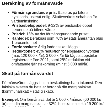
Beräkning av förmånsvärde
Förmånsgrundande pris:
Baseras på bilens
nybilspris justerat enligt Skatteverkets schablon för
värdeminskning
Prisbasbeloppsdel:
9-32% av prisbasbeloppet
beroende på bilens värde
Prisdel:
13% av det förmånsgrundande priset
Räntedel:
Beräknas som 70% av statslåneräntan plus
1 procentenhet
Fordonsskatt:
Årlig fordonsskatt läggs till
Reduktioner:
45% reduktion för elbilar/laddhybrider
(max 120 000 kr/år), 3 000 kr/år för lågutsläppsbilar
registrerade före 2021, samt 25% reduktion vid
omfattande tjänstekörning (minst 3 000 mil/år)
Skatt på förmånsvärdet
Förmånsvärdet läggs till din beskattningsbara inkomst. Den
faktiska skatten du betalar beror på din marginalskatt
(kommunalskatt + statlig skatt).
Exempel:
Om förmånsvärdet är 5 000 kr/månad (60 000 kr/
år) och din marginalskatt är 32%, blir skatten cirka 19 200 kr/