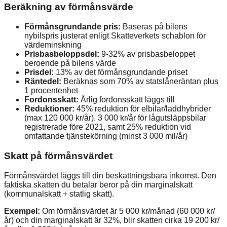
Beräkning av förmånsvärde
Förmånsgrundande pris:
Baseras på bilens
nybilspris justerat enligt Skatteverkets schablon för
värdeminskning
Prisbasbeloppsdel:
9-32% av prisbasbeloppet
beroende på bilens värde
Prisdel:
13% av det förmånsgrundande priset
Räntedel:
Beräknas som 70% av statslåneräntan plus
1 procentenhet
Fordonsskatt:
Årlig fordonsskatt läggs till
Reduktioner:
45% reduktion för elbilar/laddhybrider
(max 120 000 kr/år), 3 000 kr/år för lågutsläppsbilar
registrerade före 2021, samt 25% reduktion vid
omfattande tjänstekörning (minst 3 000 mil/år)
Skatt på förmånsvärdet
Förmånsvärdet läggs till din beskattningsbara inkomst. Den
faktiska skatten du betalar beror på din marginalskatt
(kommunalskatt + statlig skatt).
Exempel:
Om förmånsvärdet är 5 000 kr/månad (60 000 kr/
år) och din marginalskatt är 32%, blir skatten cirka 19 200 kr/