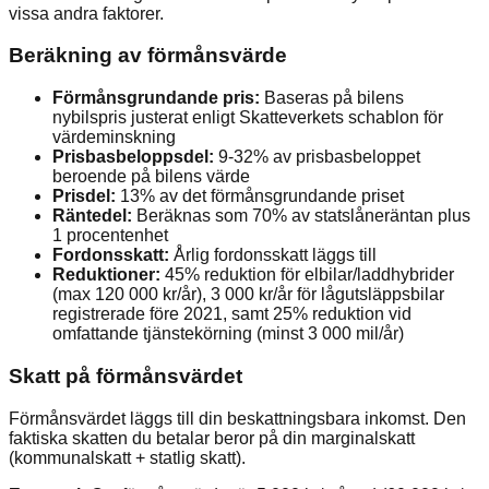
vissa andra faktorer.
Beräkning av förmånsvärde
Förmånsgrundande pris:
Baseras på bilens
nybilspris justerat enligt Skatteverkets schablon för
värdeminskning
Prisbasbeloppsdel:
9-32% av prisbasbeloppet
beroende på bilens värde
Prisdel:
13% av det förmånsgrundande priset
Räntedel:
Beräknas som 70% av statslåneräntan plus
1 procentenhet
Fordonsskatt:
Årlig fordonsskatt läggs till
Reduktioner:
45% reduktion för elbilar/laddhybrider
(max 120 000 kr/år), 3 000 kr/år för lågutsläppsbilar
registrerade före 2021, samt 25% reduktion vid
omfattande tjänstekörning (minst 3 000 mil/år)
Skatt på förmånsvärdet
Förmånsvärdet läggs till din beskattningsbara inkomst. Den
faktiska skatten du betalar beror på din marginalskatt
(kommunalskatt + statlig skatt).