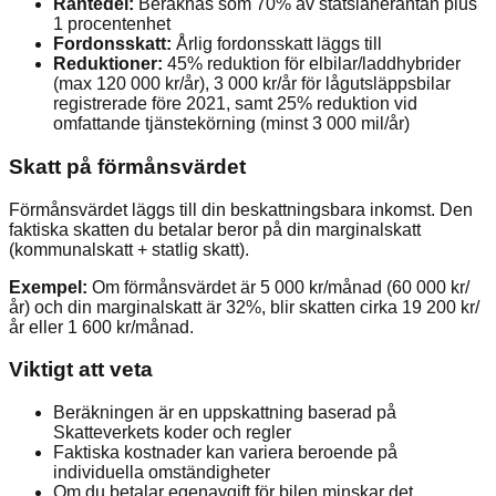
Räntedel:
Beräknas som 70% av statslåneräntan plus
1 procentenhet
Fordonsskatt:
Årlig fordonsskatt läggs till
Reduktioner:
45% reduktion för elbilar/laddhybrider
(max 120 000 kr/år), 3 000 kr/år för lågutsläppsbilar
registrerade före 2021, samt 25% reduktion vid
omfattande tjänstekörning (minst 3 000 mil/år)
Skatt på förmånsvärdet
Förmånsvärdet läggs till din beskattningsbara inkomst. Den
faktiska skatten du betalar beror på din marginalskatt
(kommunalskatt + statlig skatt).
Exempel:
Om förmånsvärdet är 5 000 kr/månad (60 000 kr/
år) och din marginalskatt är 32%, blir skatten cirka 19 200 kr/
år eller 1 600 kr/månad.
Viktigt att veta
Beräkningen är en uppskattning baserad på
Skatteverkets koder och regler
Faktiska kostnader kan variera beroende på
individuella omständigheter
Om du betalar egenavgift för bilen minskar det