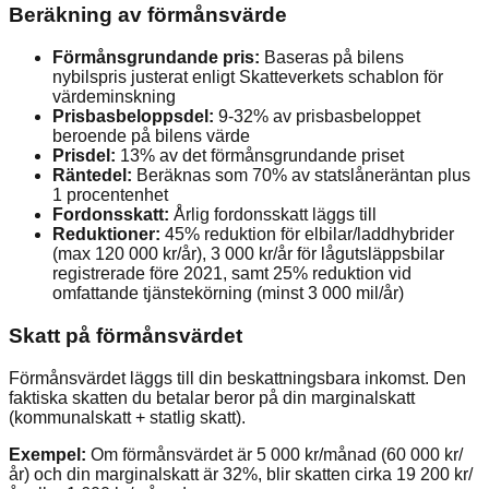
Beräkning av förmånsvärde
Förmånsgrundande pris:
Baseras på bilens
nybilspris justerat enligt Skatteverkets schablon för
värdeminskning
Prisbasbeloppsdel:
9-32% av prisbasbeloppet
beroende på bilens värde
Prisdel:
13% av det förmånsgrundande priset
Räntedel:
Beräknas som 70% av statslåneräntan plus
1 procentenhet
Fordonsskatt:
Årlig fordonsskatt läggs till
Reduktioner:
45% reduktion för elbilar/laddhybrider
(max 120 000 kr/år), 3 000 kr/år för lågutsläppsbilar
registrerade före 2021, samt 25% reduktion vid
omfattande tjänstekörning (minst 3 000 mil/år)
Skatt på förmånsvärdet
Förmånsvärdet läggs till din beskattningsbara inkomst. Den
faktiska skatten du betalar beror på din marginalskatt
(kommunalskatt + statlig skatt).
Exempel:
Om förmånsvärdet är 5 000 kr/månad (60 000 kr/
år) och din marginalskatt är 32%, blir skatten cirka 19 200 kr/