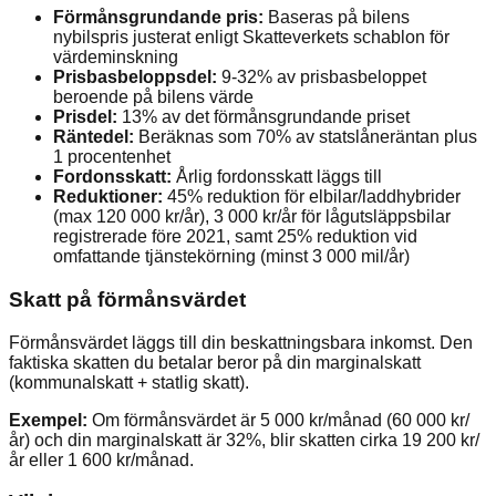
Förmånsgrundande pris:
Baseras på bilens
nybilspris justerat enligt Skatteverkets schablon för
värdeminskning
Prisbasbeloppsdel:
9-32% av prisbasbeloppet
beroende på bilens värde
Prisdel:
13% av det förmånsgrundande priset
Räntedel:
Beräknas som 70% av statslåneräntan plus
1 procentenhet
Fordonsskatt:
Årlig fordonsskatt läggs till
Reduktioner:
45% reduktion för elbilar/laddhybrider
(max 120 000 kr/år), 3 000 kr/år för lågutsläppsbilar
registrerade före 2021, samt 25% reduktion vid
omfattande tjänstekörning (minst 3 000 mil/år)
Skatt på förmånsvärdet
Förmånsvärdet läggs till din beskattningsbara inkomst. Den
faktiska skatten du betalar beror på din marginalskatt
(kommunalskatt + statlig skatt).
Exempel:
Om förmånsvärdet är 5 000 kr/månad (60 000 kr/
år) och din marginalskatt är 32%, blir skatten cirka 19 200 kr/
år eller 1 600 kr/månad.