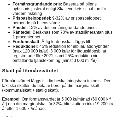
Förmånsgrundande pris:
Baseras på bilens
nybilspris justerat enligt Skatteverkets schablon för
värdeminskning
Prisbasbeloppsdel:
9-32% av prisbasbeloppet
beroende på bilens värde
Prisdel:
13% av det förmånsgrundande priset
Räntedel:
Beräknas som 70% av statslåneräntan plus
1 procentenhet
Fordonsskatt:
Årlig fordonsskatt läggs till
Reduktioner:
45% reduktion för elbilar/laddhybrider
(max 120 000 kr/år), 3 000 kr/år för lågutsläppsbilar
registrerade före 2021, samt 25% reduktion vid
omfattande tjänstekörning (minst 3 000 mil/år)
Skatt på förmånsvärdet
Förmånsvärdet läggs till din beskattningsbara inkomst. Den
faktiska skatten du betalar beror på din marginalskatt
(kommunalskatt + statlig skatt).
Exempel:
Om förmånsvärdet är 5 000 kr/månad (60 000 kr/
år) och din marginalskatt är 32%, blir skatten cirka 19 200 kr/
år eller 1 600 kr/månad.