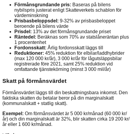
Förmånsgrundande pris:
Baseras på bilens
nybilspris justerat enligt Skatteverkets schablon för
värdeminskning
Prisbasbeloppsdel:
9-32% av prisbasbeloppet
beroende på bilens värde
Prisdel:
13% av det förmånsgrundande priset
Räntedel:
Beräknas som 70% av statslåneräntan plus
1 procentenhet
Fordonsskatt:
Årlig fordonsskatt läggs till
Reduktioner:
45% reduktion för elbilar/laddhybrider
(max 120 000 kr/år), 3 000 kr/år för lågutsläppsbilar
registrerade före 2021, samt 25% reduktion vid
omfattande tjänstekörning (minst 3 000 mil/år)
Skatt på förmånsvärdet
Förmånsvärdet läggs till din beskattningsbara inkomst. Den
faktiska skatten du betalar beror på din marginalskatt
(kommunalskatt + statlig skatt).
Exempel:
Om förmånsvärdet är 5 000 kr/månad (60 000 kr/
år) och din marginalskatt är 32%, blir skatten cirka 19 200 kr/
år eller 1 600 kr/månad.