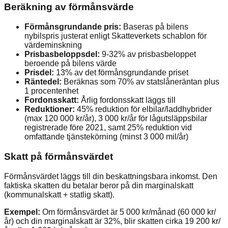
Beräkning av förmånsvärde
Förmånsgrundande pris:
Baseras på bilens
nybilspris justerat enligt Skatteverkets schablon för
värdeminskning
Prisbasbeloppsdel:
9-32% av prisbasbeloppet
beroende på bilens värde
Prisdel:
13% av det förmånsgrundande priset
Räntedel:
Beräknas som 70% av statslåneräntan plus
1 procentenhet
Fordonsskatt:
Årlig fordonsskatt läggs till
Reduktioner:
45% reduktion för elbilar/laddhybrider
(max 120 000 kr/år), 3 000 kr/år för lågutsläppsbilar
registrerade före 2021, samt 25% reduktion vid
omfattande tjänstekörning (minst 3 000 mil/år)
Skatt på förmånsvärdet
Förmånsvärdet läggs till din beskattningsbara inkomst. Den
faktiska skatten du betalar beror på din marginalskatt
(kommunalskatt + statlig skatt).
Exempel:
Om förmånsvärdet är 5 000 kr/månad (60 000 kr/
år) och din marginalskatt är 32%, blir skatten cirka 19 200 kr/