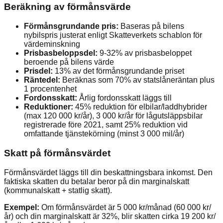
Beräkning av förmånsvärde
Förmånsgrundande pris:
Baseras på bilens
nybilspris justerat enligt Skatteverkets schablon för
värdeminskning
Prisbasbeloppsdel:
9-32% av prisbasbeloppet
beroende på bilens värde
Prisdel:
13% av det förmånsgrundande priset
Räntedel:
Beräknas som 70% av statslåneräntan plus
1 procentenhet
Fordonsskatt:
Årlig fordonsskatt läggs till
Reduktioner:
45% reduktion för elbilar/laddhybrider
(max 120 000 kr/år), 3 000 kr/år för lågutsläppsbilar
registrerade före 2021, samt 25% reduktion vid
omfattande tjänstekörning (minst 3 000 mil/år)
Skatt på förmånsvärdet
Förmånsvärdet läggs till din beskattningsbara inkomst. Den
faktiska skatten du betalar beror på din marginalskatt
(kommunalskatt + statlig skatt).
Exempel:
Om förmånsvärdet är 5 000 kr/månad (60 000 kr/
år) och din marginalskatt är 32%, blir skatten cirka 19 200 kr/