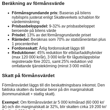
Beräkning av förmånsvärde
Förmånsgrundande pris:
Baseras på bilens
nybilspris justerat enligt Skatteverkets schablon för
värdeminskning
Prisbasbeloppsdel:
9-32% av prisbasbeloppet
beroende på bilens värde
Prisdel:
13% av det förmånsgrundande priset
Räntedel:
Beräknas som 70% av statslåneräntan plus
1 procentenhet
Fordonsskatt:
Årlig fordonsskatt läggs till
Reduktioner:
45% reduktion för elbilar/laddhybrider
(max 120 000 kr/år), 3 000 kr/år för lågutsläppsbilar
registrerade före 2021, samt 25% reduktion vid
omfattande tjänstekörning (minst 3 000 mil/år)
Skatt på förmånsvärdet
Förmånsvärdet läggs till din beskattningsbara inkomst. Den
faktiska skatten du betalar beror på din marginalskatt
(kommunalskatt + statlig skatt).
Exempel:
Om förmånsvärdet är 5 000 kr/månad (60 000 kr/
år) och din marginalskatt är 32%, blir skatten cirka 19 200 kr/