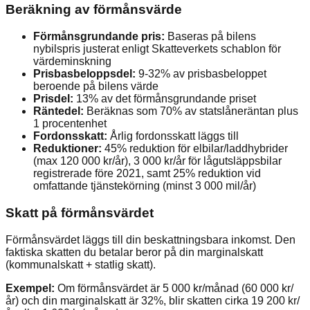
Beräkning av förmånsvärde
Förmånsgrundande pris:
Baseras på bilens
nybilspris justerat enligt Skatteverkets schablon för
värdeminskning
Prisbasbeloppsdel:
9-32% av prisbasbeloppet
beroende på bilens värde
Prisdel:
13% av det förmånsgrundande priset
Räntedel:
Beräknas som 70% av statslåneräntan plus
1 procentenhet
Fordonsskatt:
Årlig fordonsskatt läggs till
Reduktioner:
45% reduktion för elbilar/laddhybrider
(max 120 000 kr/år), 3 000 kr/år för lågutsläppsbilar
registrerade före 2021, samt 25% reduktion vid
omfattande tjänstekörning (minst 3 000 mil/år)
Skatt på förmånsvärdet
Förmånsvärdet läggs till din beskattningsbara inkomst. Den
faktiska skatten du betalar beror på din marginalskatt
(kommunalskatt + statlig skatt).
Exempel:
Om förmånsvärdet är 5 000 kr/månad (60 000 kr/
år) och din marginalskatt är 32%, blir skatten cirka 19 200 kr/