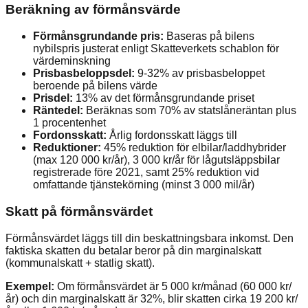
Beräkning av förmånsvärde
Förmånsgrundande pris:
Baseras på bilens
nybilspris justerat enligt Skatteverkets schablon för
värdeminskning
Prisbasbeloppsdel:
9-32% av prisbasbeloppet
beroende på bilens värde
Prisdel:
13% av det förmånsgrundande priset
Räntedel:
Beräknas som 70% av statslåneräntan plus
1 procentenhet
Fordonsskatt:
Årlig fordonsskatt läggs till
Reduktioner:
45% reduktion för elbilar/laddhybrider
(max 120 000 kr/år), 3 000 kr/år för lågutsläppsbilar
registrerade före 2021, samt 25% reduktion vid
omfattande tjänstekörning (minst 3 000 mil/år)
Skatt på förmånsvärdet
Förmånsvärdet läggs till din beskattningsbara inkomst. Den
faktiska skatten du betalar beror på din marginalskatt
(kommunalskatt + statlig skatt).
Exempel:
Om förmånsvärdet är 5 000 kr/månad (60 000 kr/
år) och din marginalskatt är 32%, blir skatten cirka 19 200 kr/